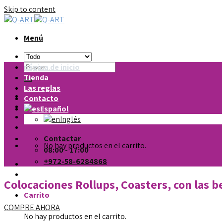
Skip to content
Menú
página de inicio
Tienda
Las reglas
Contacto
Español
Inglés
Contactar
No hay productos en el carrito.
08:00 - 17:00
+972-58-6284868
Colocaciones Rollups, Coasters, con las b
Carrito
COMPRE AHORA
No hay productos en el carrito.