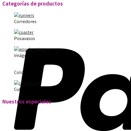
Categorías de productos
Corredores
Posavasos
Imágenes
Colocacion
Cubierta de challah
Nuestros especiales